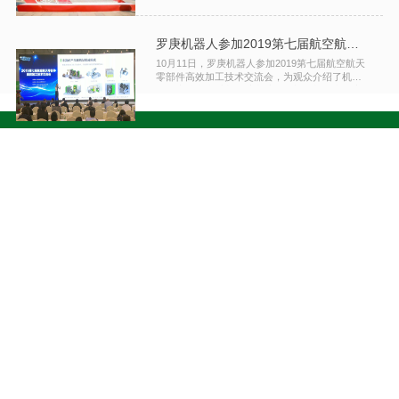
罗庚机器人参加2019第七届航空航天零部件高效加工技术交流会
10月11日，罗庚机器人参加2019第七届航空航天
零部件高效加工技术交流会，为观众介绍了机器
人打磨抛光去毛刺在航空航天零部件加工中的应
用，通过回顾行业现状进行问题分析，并总结出
打磨抛光的技术重难点在力位控制，在此基础上
介绍了机器人在打磨抛光生产中的解决案例，并
结合航空航天领域走上自主创新之路。
更多
广东罗庚机器人有限公司
地址
：
广东省佛山市南海区狮山镇博爱中路40号B区办公楼6楼
电话
：
0757-82621835
传真
：
0757-82621825
邮编
：
528000
联系我们
Copyright©2014-2018 广东罗庚机器人有限公司 版权所有|粤 ICP 备
14027024
号